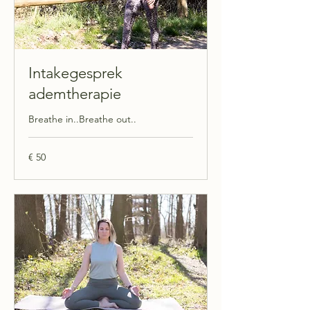
Intakegesprek
ademtherapie
Breathe in..Breathe out..
50
€ 50
euro