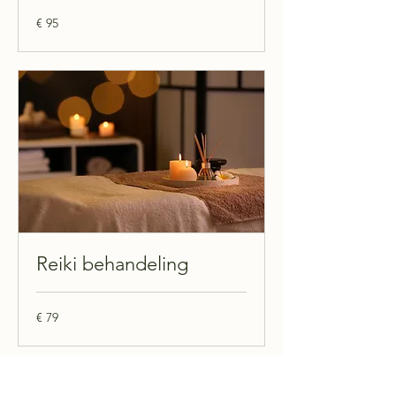
95
€ 95
euro
Reiki behandeling
79
€ 79
euro
Plan je afspraak