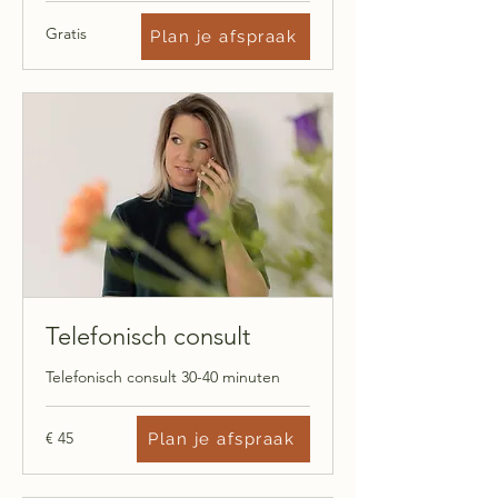
Gratis
Gratis
Plan je afspraak
Telefonisch consult
Telefonisch consult 30-40 minuten
45
€ 45
Plan je afspraak
euro