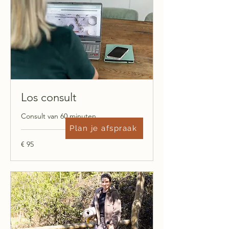
Los consult
Consult van 60 minuten
Plan je afspraak
95
€ 95
euro