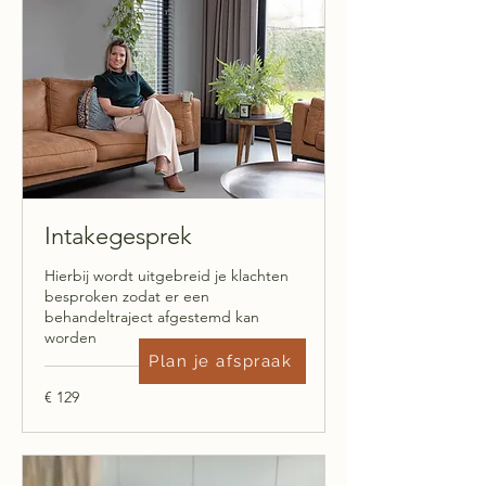
Intakegesprek
Hierbij wordt uitgebreid je klachten
besproken zodat er een
behandeltraject afgestemd kan
worden
Plan je afspraak
129
€ 129
euro