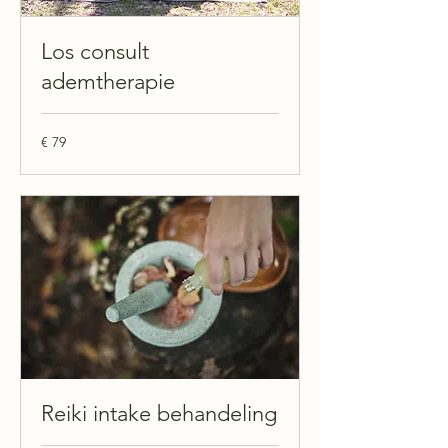
Los consult
ademtherapie
79
€ 79
euro
Reiki intake behandeling