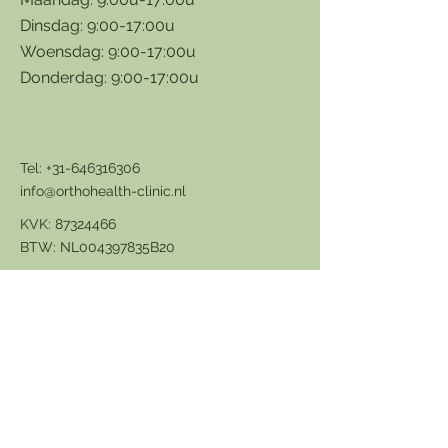
Dinsdag: 9:00-17:00u
Woensdag: 9:00-17:00u
Donderdag: 9:00-17:00u
Tel:
+31-646316306
info@orthohealth-clinic.nl
KVK:
87324466
BTW: NL004397835B20
*
CAT-vergoedbaar therapeut
*
www.catvergoedbaar.nl
*
I
k val als CAT-therapeut onder GAT-Wkkgz
klachtrecht en GAT-tuchtrecht bij de
Geschilleninstantie Alternatieve Therapeuten