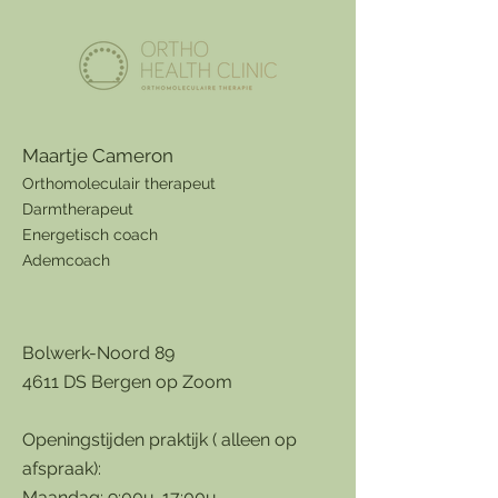
Maartje Cameron
Orthomolecu
lair therapeut
Darmtherapeut
Energetisch coach
Ademcoach
​Bolwerk-Noord 89
4611 DS Bergen op Zoom
Openingstijden praktijk ( alleen op
afspraak):
Maandag: 9:00u-17:00u