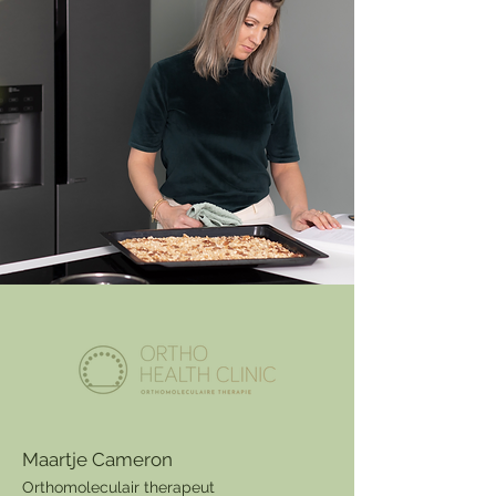
Maartje Cameron
Orthomolecu
lair therapeut