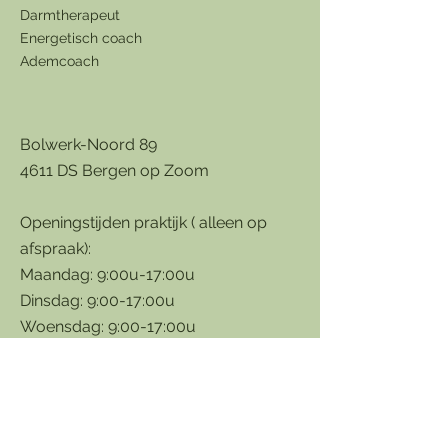
Darmtherapeut
Energetisch coach
Ademcoach
​Bolwerk-Noord 89
4611 DS Bergen op Zoom
Openingstijden praktijk ( alleen op
afspraak):
Maandag: 9:00u-17:00u
Dinsdag: 9:00-17:00u
Woensdag: 9:00-17:00u
Donderdag: 9:00-17:00u
Tel:
+31-646316306