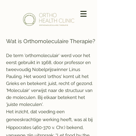
Wat is Orthomoleculaire
Therapie?
De term 'orthomoleculair' werd voor het
eerst gebruikt in 1968, door professor en
tweevoudig Nobelprijswinner Linus
Pauling. Het woord 'orthos' komt uit het
Grieks en betekent: juist, recht of gezond.
'Moleculair' verwijst naar de structuur van
de moleculen. Bij elkaar betekent het
'juiste moleculen'.
Het inzicht, dat voeding een
geneeskrachtige werking heeft, was al bij
Hippocrates (460-370 v. Chr.) bekend,
vanwege zijn uitspraak: “Let food by the