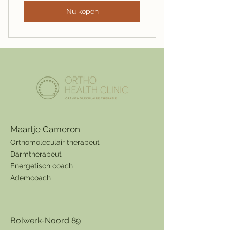
Nu kopen
Maartje Cameron
Orthomolecu
lair therapeut
Darmtherapeut
Energetisch coach
Ademcoach
​Bolwerk-Noord 89