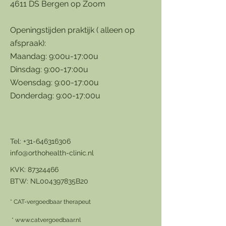
4611 DS Bergen op Zoom
Openingstijden praktijk ( alleen op
afspraak):
Maandag: 9:00u-17:00u
Dinsdag: 9:00-17:00u
Woensdag: 9:00-17:00u
Donderdag: 9:00-17:00u
Tel:
+31-646316306
info@orthohealth-clinic.nl
KVK:
87324466
BTW: NL004397835B20
*
CAT-vergoedbaar therapeut
*
www.catvergoedbaar.nl